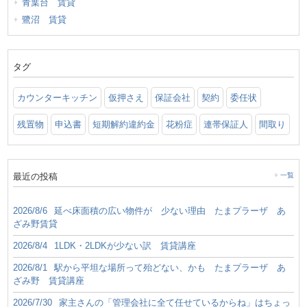
青葉台 賃貸
鷺沼 賃貸
タグ
カウンターキッチン
仮押さえ
保証会社
契約
委任状
残置物
申込書
短期解約違約金
花粉症
連帯保証人
間取り
最近の投稿
一覧
2026/8/6
延べ床面積の広い物件が 少ない理由 たまプラーザ あ
ざみ野賃貸
2026/8/4
1LDK・2LDKが少ない訳 賃貸講座
2026/8/1
駅から平坦な場所って殆どない、かも たまプラーザ あ
ざみ野 賃貸講座
2026/7/30
家主さんの「管理会社に全て任せているからね」はちょっ