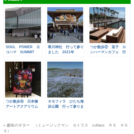
SOUL POWER ヨ
寒川神社 行って参り
つか散歩② 逗子 ロ
コハマ SUMMIT
ました 2021年
ンハーマンカフェ 行
2019 行って参りま
って参りました！
した
つか散歩④ 日本橋
ネモフィラ ひたち海
アートアクアリウム
浜公園 行って参りま
行って参りました！
した！
« 趣味のギター （ミュージックマン カトラス cutlass ＲＳ ＨＳ
Ｓ）