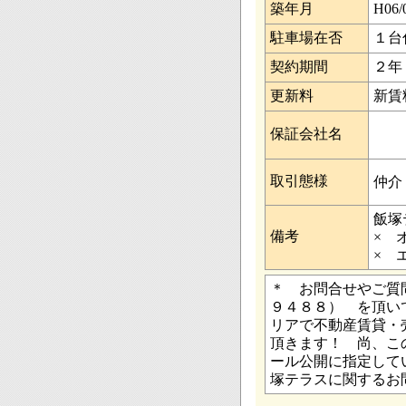
築年月
H06/
駐車場在否
１台
契約期間
２年
更新料
新賃
保証会社名
取引態様
仲介
飯塚
備考
× 
× 
＊ お問合せやご質問は
９４８８） を頂い
リアで不動産賃貸・
頂きます！ 尚、こ
ール公開に指定して
塚テラスに関する