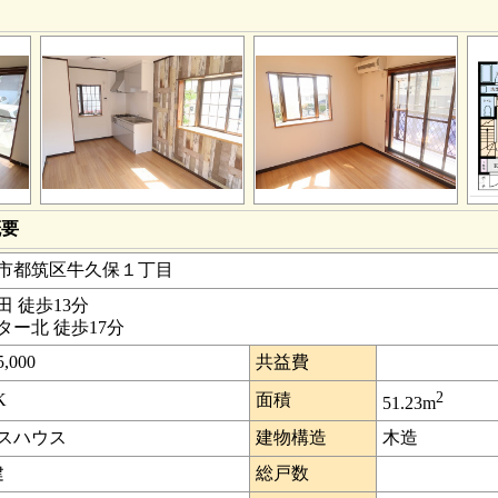
概要
市都筑区牛久保１丁目
田 徒歩13分
ター北 徒歩17分
,000
共益費
2
K
面積
51.23m
スハウス
建物構造
木造
建
総戸数