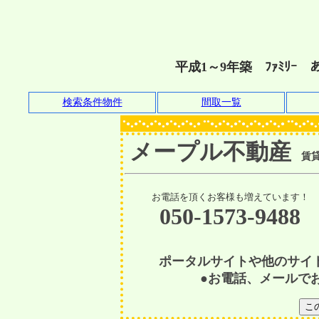
平成1～9年築 ﾌｧﾐﾘ
検索条件物件
間取一覧
●
●
●
●
●
●●
●
●
●
●
●●
●
●
●
●
●
●
●
●
●
●
●
●
●
●
●
●
●
●
●
●
●
●
●
●
●
●
●
●
●
●
●
●
●
●
●
●
メープル不動産
賃貸物
お電話を頂くお客様も増えています！
050-1573-9488
ポータルサイトや他のサイ
●お電話、メールで