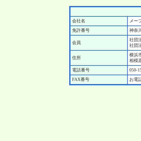
会社名
メー
免許番号
神奈川
社団
会員
社団
横浜
住所
相模原
電話番号
050-1
FAX番号
お電