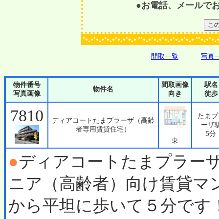
●お電話、メールで
●
●
●
●
●
●●
●
●
●
●
●●
●
●
●
●
●
●
●
●
●
●
●
●
●
●
●
●
●
●
●
●
●
●
●
●
●
●
●
●
●
●
●
●
●
●
●
●
間取一覧
写真
物件番号
間取画像
駅名
物件名
写真画像
向き
徒歩
7810
たまプ
ディアコートたまプラーザ（高齢
ーザ
者専用賃貸住宅）
5分
東
●
ディアコートたまプラー
ニア（高齢者）向け賃貸マ
から平坦に歩いて５分です