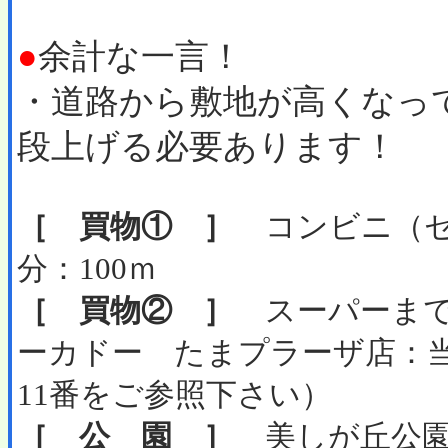
●
余計な一言！
・道路から敷地が高くなっ
段上げる必要あります！
［ 買物① ］
コンビニ（セ
分：100ｍ
［ 買物② ］
スーパーまで
ーカドー たまプラーザ店：
11番をご参照下さい）
［ 公 園 ］
美しが丘公園ま