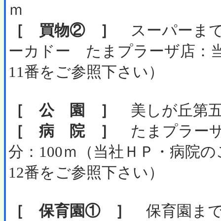
ｍ
［ 買物② ］
スーパーまで
ーカドー たまプラーザ店：
11番をご参照下さい）
［ 公 園 ］
美しが丘第五公
［ 病 院 ］
たまプラーザ
分：100ｍ（当社ＨＰ・病院
12番をご参照下さい）
［ 保育園① ］
保育園まで徒