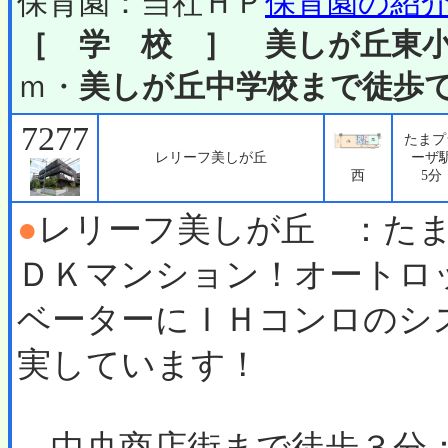
保育園：当社ＨＰ
保育園の紹
［ 学 校 ］
美しが丘東
ｍ・
美しが丘中学校まで徒歩で
7277
たまプ
レリーフ美しが丘
ーザ
西
5分
●
レリーフ美しが丘 ：た
ＤＫマンション！オートロ
ベーターにＩＨコンロのシ
実しています！
中央商店街まで徒歩３分：