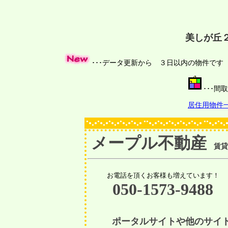
美しが丘
･･･データ更新から ３日以内の物件で
･･･
居住用物件
●
●
●
●
●
●●
●
●
●
●
●●
●
●
●
●
●
●
●
●
●
●
●
●
●
●
●
●
●
●
●
●
●
●
●
●
●
●
●
●
●
●
●
●
●
●
●
●
メープル不動産
賃貸物
お電話を頂くお客様も増えています！
050-1573-9488
ポータルサイトや他のサイ