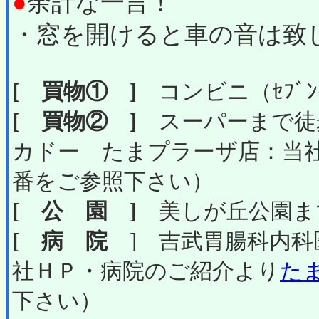
●
余計な一言！
・窓を開けると車の音は致
[ 買物① ]
コンビニ（ｾﾌﾞﾝｲ
[ 買物② ]
スーパーまで徒歩
カドー たまプラーザ店：当
番をご参照下さい）
[ 公 園 ]
美しが丘公園まで
[ 病 院
] 吉武胃腸科内科
社ＨＰ・病院のご紹介より
た
下さい）