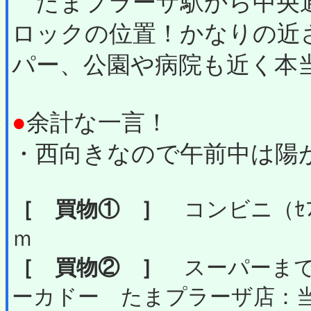
たまプラーザ駅から中央
ロックの位置！かなりの近
パー、公園や病院も近く本
●
余計な一言！
・西向きなので午前中は陽
［ 買物① ］
コンビニ（ｾﾌﾞ
ｍ
［ 買物② ］
スーパーまで
ーカドー たまプラーザ店：