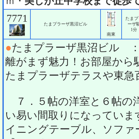
ｍ・
美しが丘中学校まで徒歩で
7771
たまプ
たまプラーザ黒沼ビル
ーザ
1分
南東
●
たまプラーザ黒沼ビル 
離がまず魅力！お部屋から
たまプラーザテラスや東急
７．５帖の洋室と６帖の洋
い易い間取りになっていま
イニングテーブル、ソファ