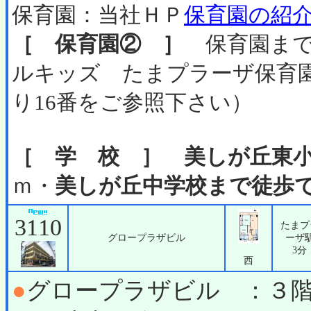
保育園：当社ＨＰ
保育園の紹
［ 保育園② ］
保育園まで
ルキッズ たまプラーザ保育
り16番をご参照下さい）
［ 学 校 ］
美しが丘東
ｍ・
美しが丘中学校まで徒歩で
3110
たまプ
グロープラザビル
ーザ
3分
西
●
グロープラザビル ：３