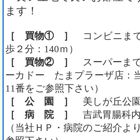
ます！
［ 買物① ］
コンビニまで徒歩
歩２分：140ｍ）
［ 買物② ］
スーパーまで
ーカドー たまプラーザ店：
11番をご参照下さい）
［ 公 園 ］
美しが丘公園
［ 病 院 ］
吉武胃腸科内科
（当社ＨＰ・病院のご紹介よ