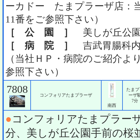
ーカドー たまプラーザ店：
11番をご参照下さい）
［ 公 園 ］
美しが丘公園ま
［ 病 院 ］
吉武胃腸科内
（当社ＨＰ・病院のご紹介よ
参照下さい）
7808
たまプ
コンフォリアたまプラーザ
ーザ
7分
南西
●
コンフォリアたまプラー
分、美しが丘公園手前の桜