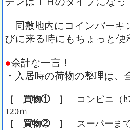
チンはＩＨのタイプになっ
同敷地内にコインパーキ
びに来る時にもちょっと便
●
余計な一言！
・入居時の荷物の整理は、
［ 買物① ］
コンビニ（ｾﾌﾞ
120ｍ
［ 買物② ］
スーパーまで