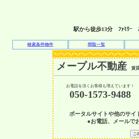
駅から徒歩13分 ﾌｧﾐﾘ
検索条件物件
間取一覧
●
●
●
●
●
●●
●
●
●
●
●●
●
●
●
●
●
●
●
●
●
●
●
●
●
●
●
●
●
●
●
●
●
●
●
●
●
●
●
●
●
●
●
●
●
●
●
●
メープル不動産
賃貸物
お電話を頂くお客様も増えています！
050-1573-9488
ポータルサイトや他のサイ
●お電話、メールで