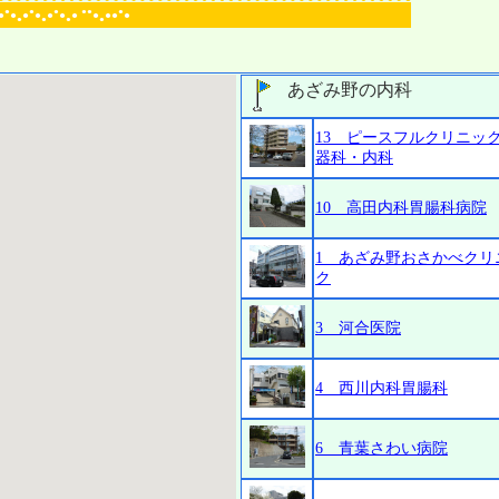
●
●
●
●●
●
●
●
●
●
●
●
●
●
●●
●
●
●
●
●
あざみ野の内科
13 ピースフルクリニッ
器科・内科
10 高田内科胃腸科病院
1 あざみ野おさかべクリ
ク
3 河合医院
4 西川内科胃腸科
6 青葉さわい病院