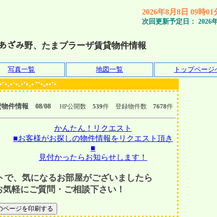
2026年8月8日 09時0
次回更新予定日：
2026
ｰ あざみ野、たまプラーザ賃貸物件情報
写真一覧
地図一覧
トップページ
●
●
●
●●
●
●
●
●
●
●
●
●
●
●●
●
●
●
●
●
件情報 08/08
HP公開数
539
件 登録物件数
7678
件
かんたん！リクエスト
■お客様がお探しの物件情報をリクエスト頂き
■
見付かったらお知らせします！
トで、気になるお部屋がございましたら
お気軽にご質問・ご相談下さい！