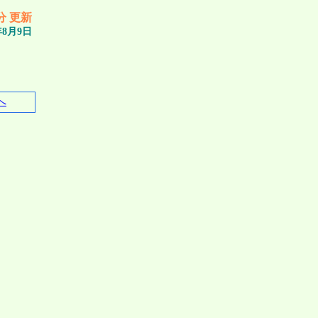
1分 更新
年8月9日
へ