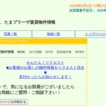
2026年8月6日 21時5
次回更新予定日：
2026
、たまプラーザ賃貸物件情報
写真一覧
地域一覧
トップページ
●
●
●
●●
●
●
●
●
●
●
●
●
●
●●
●
●
●
●
●
件情報 08/06
HP公開数
537
件 登録物件数
7678
件
かんたん！リクエスト
■お客様がお探しの物件情報をリクエスト頂き
■
見付かったらお知らせします！
トで、気になるお部屋がございましたら
お気軽にご質問・ご相談下さい！