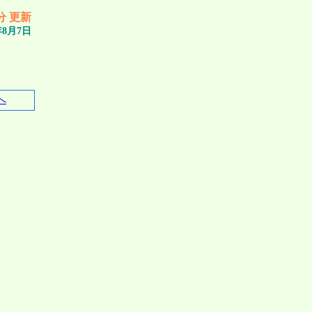
5分 更新
年8月7日
へ