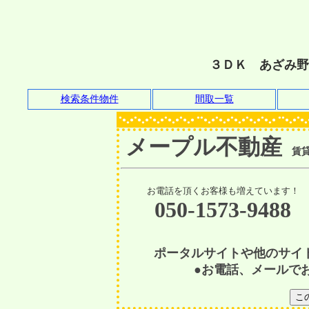
３ＤＫ あざみ野
検索条件物件
間取一覧
●
●
●
●
●
●●
●
●
●
●
●●
●
●
●
●
●
●
●
●
●
●
●
●
●
●
●
●
●
●
●
●
●
●
●
●
●
●
●
●
●
●
●
●
●
●
●
●
メープル不動産
賃貸物
お電話を頂くお客様も増えています！
050-1573-9488
ポータルサイトや他のサイ
●お電話、メールで