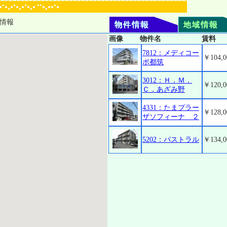
●
●
●
●●
●
●
●
●
●
●
●
●
●
●●
●
●
●
●
●
情報
画像
物件名
賃料
7812：メディコー
￥104,0
ポ都筑
3012：Ｈ．Ｍ．
￥120,0
Ｃ．あざみ野
4331：たまプラー
￥128,0
ザソフィーナ ２
5202：パストラル
￥134,0