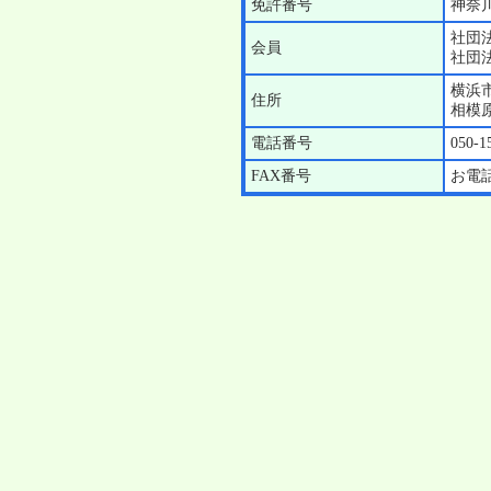
免許番号
神奈川
社団
会員
社団
横浜
住所
相模原
電話番号
050-1
FAX番号
お電