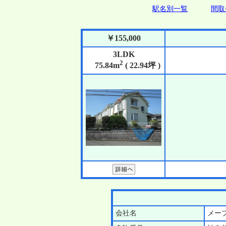
駅名別一覧
間取
￥155,000
3LDK
2
75.84m
( 22.94坪 )
会社名
メー