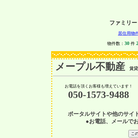
ファミリー
居住用物
30
物件数：
件
●
●
●
●
●
●●
●
●
●
●
●●
●
●
●
●
●
●
●
●
●
●
●
●
●
●
●
●
●
●
●
●
●
●
●
●
●
●
●
●
●
●
●
●
●
●
●
●
メープル不動産
賃貸物
お電話を頂くお客様も増えています！
050-1573-9488
ポータルサイトや他のサイ
●お電話、メールで