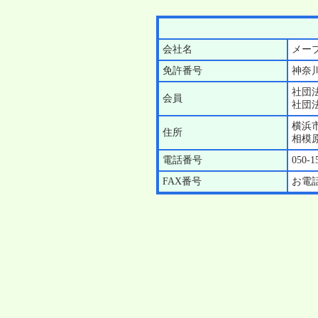
会社名
メー
免許番号
神奈川
社団
会員
社団
横浜
住所
相模原
電話番号
050-1
FAX番号
お電