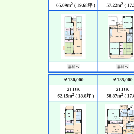
2
2
65.09m
( 19.68坪 )
57.22m
( 17
￥130,000
￥135,000
2LDK
2LDK
2
2
62.15m
( 18.8坪 )
58.87m
( 17