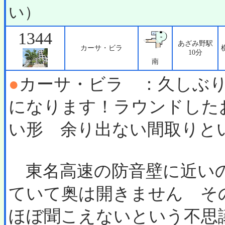
い）
1344
あざみ野駅
カーサ・ビラ
10分
南
●
カーサ・ビラ ：久しぶ
になります！ラウンドした
い形 余り出ない間取りと
東名高速の防音壁に近い
ていて奥は開きません そ
ほぼ聞こえないという不思