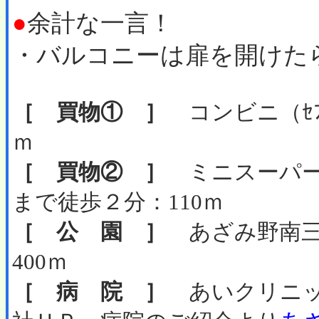
●
余計な一言！
・バルコニーは扉を開けた
［ 買物① ］
コンビニ（ｾﾌﾞ
ｍ
［ 買物② ］
ミニスーパー
まで徒歩２分：110ｍ
［ 公 園 ］
あざみ野南三
400ｍ
［ 病 院 ］
あいクリニッ