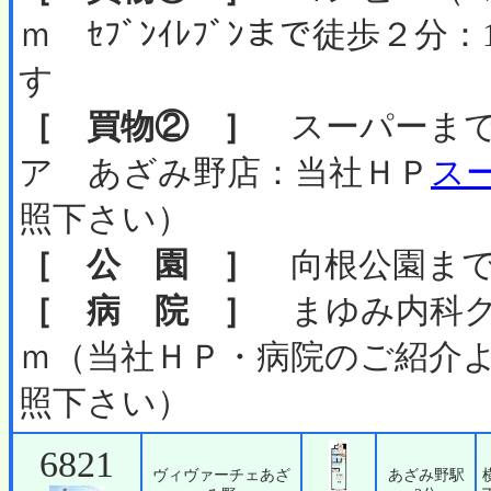
ｍ ｾﾌﾞﾝｲﾚﾌﾞﾝまで徒歩２
す
［ 買物② ］
スーパーまで徒
ア あざみ野店：当社ＨＰ
ス
照下さい）
［ 公 園 ］
向根公園まで徒
［ 病 院 ］
まゆみ内科ク
ｍ（当社ＨＰ・病院のご紹介
照下さい）
6821
ヴィヴァーチェあざ
あざみ野駅