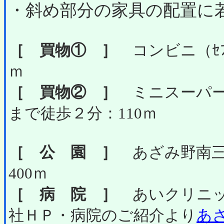
・斜め部分の家具の配置に
［ 買物① ］
コンビニ（ｾﾌﾞ
ｍ
［ 買物② ］
ミニスーパー
まで徒歩２分：110ｍ
［ 公 園 ］
あざみ野南三
400ｍ
［ 病 院 ］
あいクリニッ
社ＨＰ・病院のご紹介より
あ