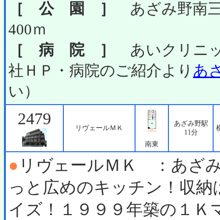
［ 公 園 ］
あざみ野南三
400ｍ
［ 病 院 ］
あいクリニッ
社ＨＰ・病院のご紹介より
あ
い）
2479
あざみ野駅
リヴェールＭＫ
11分
南東
●
リヴェールＭＫ ：あざ
っと広めのキッチン！収納
イズ！１９９９年築の１Ｋ