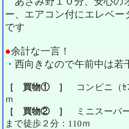
あざみ野１０分、安心の
ー、エアコン付にエレベー
です
●
余計な一言！
・西向きなので午前中は若
［ 買物① ］
コンビニ（ｾﾌﾞ
ｍ
［ 買物② ］
ミニスーパー
まで徒歩２分：110ｍ