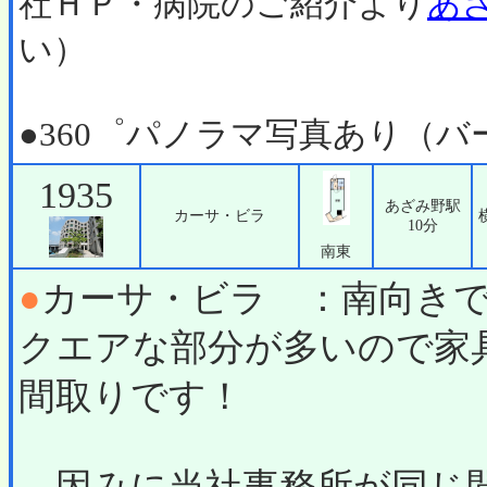
社ＨＰ・病院のご紹介より
あ
い）
●360゜パノラマ写真あり（
1935
あざみ野駅
カーサ・ビラ
10分
南東
●
カーサ・ビラ ：南向き
クエアな部分が多いので家
間取りです！
因みに当社事務所が同じ間