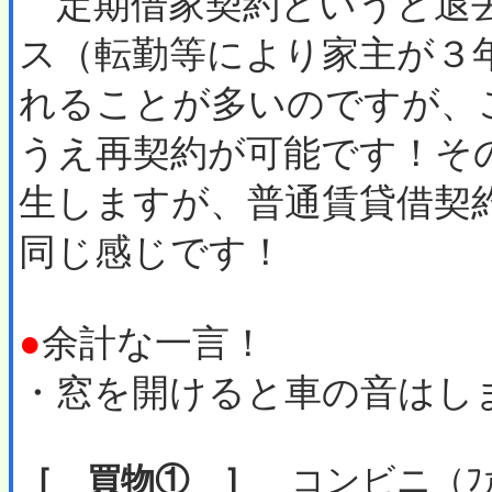
定期借家契約というと退
ス（転勤等により家主が３
れることが多いのですが、
うえ再契約が可能です！そ
生しますが、普通賃貸借契
同じ感じです！
●
余計な一言！
・窓を開けると車の音はし
［ 買物① ］
コンビニ（ﾌｧﾐ