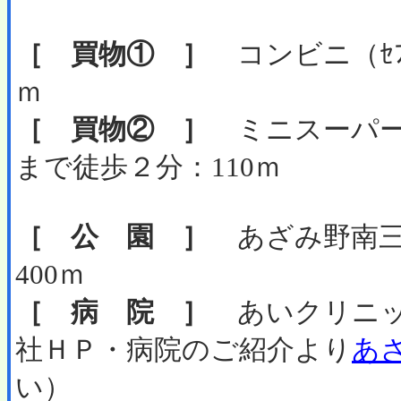
［ 買物① ］
コンビニ（ｾﾌﾞ
ｍ
［ 買物② ］
ミニスーパー
まで徒歩２分：110ｍ
［ 公 園 ］
あざみ野南三
400ｍ
［ 病 院 ］
あいクリニッ
社ＨＰ・病院のご紹介より
あ
い）