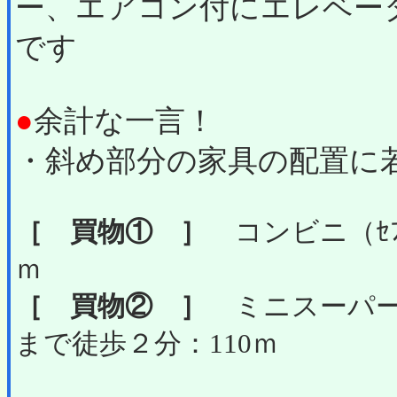
ー、エアコン付にエレベー
です
●
余計な一言！
・斜め部分の家具の配置に
［ 買物① ］
コンビニ（ｾﾌﾞ
ｍ
［ 買物② ］
ミニスーパー
まで徒歩２分：110ｍ