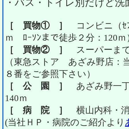
・バス・トイレ別だけど洗
［ 買物① ］
コンビニ（ｾﾌﾞ
ｍ ﾛｰｿﾝまで徒歩２分：120ｍ
［ 買物② ］
スーパーまで徒
（東急ストア あざみ野店：
８番をご参照下さい）
［ 公 園 ］
あざみ野一丁
140ｍ
［ 病 院 ］
横山内科・消化
(当社ＨＰ・病院のご紹介より