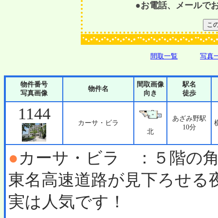
●お電話、メールで
●
●
●
●
●
●●
●
●
●
●
●●
●
●
●
●
●
●
●
●
●
●
●
●
●
●
●
●
●
●
●
●
●
●
●
●
●
●
●
●
●
●
●
●
●
●
●
●
間取一覧
写真
物件番号
間取画像
駅名
物件名
写真画像
向き
徒歩
1144
あざみ野駅
カーサ・ビラ
10分
北
●
カーサ・ビラ ：５階の
東名高速道路が見下ろせる
実は人気です！