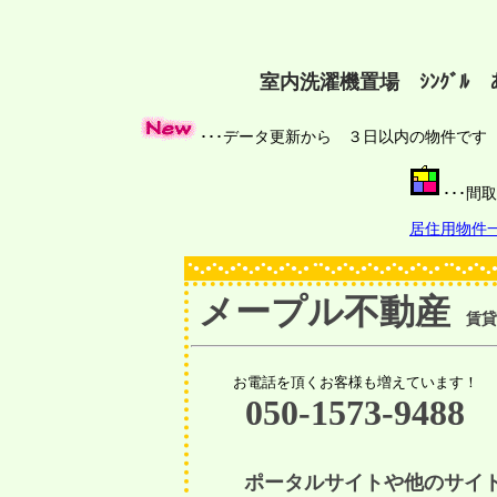
室内洗濯機置場 ｼﾝｸﾞ
･･･データ更新から ３日以内の物件で
･･･
居住用物件
●
●
●
●
●
●●
●
●
●
●
●●
●
●
●
●
●
●
●
●
●
●
●
●
●
●
●
●
●
●
●
●
●
●
●
●
●
●
●
●
●
●
●
●
●
●
●
●
メープル不動産
賃貸物
お電話を頂くお客様も増えています！
050-1573-9488
ポータルサイトや他のサイ