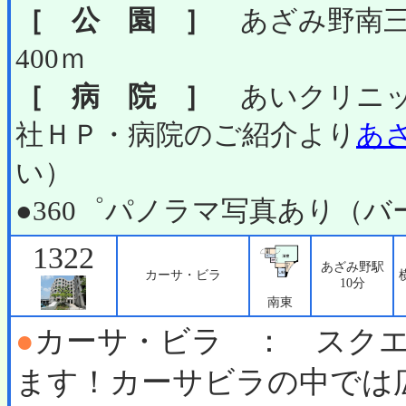
［ 公 園 ］
あざみ野南三
400ｍ
［ 病 院 ］
あいクリニッ
社ＨＰ・病院のご紹介より
あ
い）
●360゜パノラマ写真あり（
1322
あざみ野駅
カーサ・ビラ
10分
南東
●
カーサ・ビラ ： スク
ます！カーサビラの中では