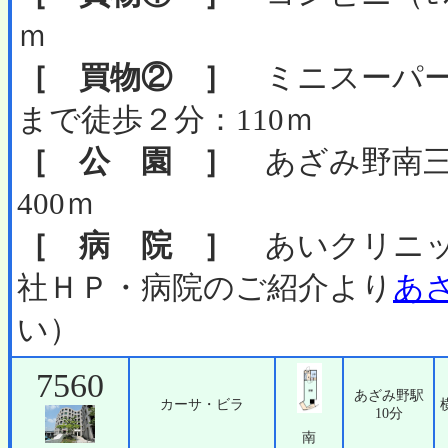
ｍ
［ 買物② ］
ミニスーパー
まで徒歩２分：110ｍ
［ 公 園 ］
あざみ野南三
400ｍ
［ 病 院 ］
あいクリニッ
社ＨＰ・病院のご紹介より
あ
い）
7560
あざみ野駅
カーサ・ビラ
10分
南