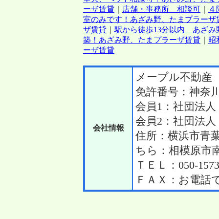
ーザ賃貸
｜
店舗・事務所 相談可
｜
４
室のみです！あざみ野、たまプラーザ
ザ賃貸
｜
駅から徒歩13分以内 あざ
築！あざみ野、たまプラーザ賃貸
｜
昭
ーザ賃貸
メープル不動産
免許番号：神奈川
会員1：社団法
会員2：社団法
会社情報
住所：横浜市青
ちら：相模原市南区
ＴＥＬ：050-1573-
ＦＡＸ：お電話