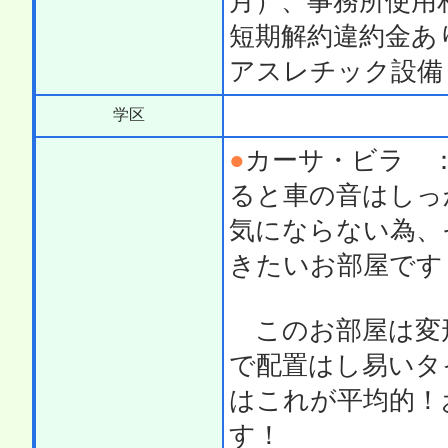
月）、事務所使用
短期解約違約金あり
アスレチック設備
学区
●
カーサ・ビラ 
ると車の音はしっ
気にならない為、
きたいお部屋です
このお部屋は変
で配置はし易いタ
はこれが平均的！
す！