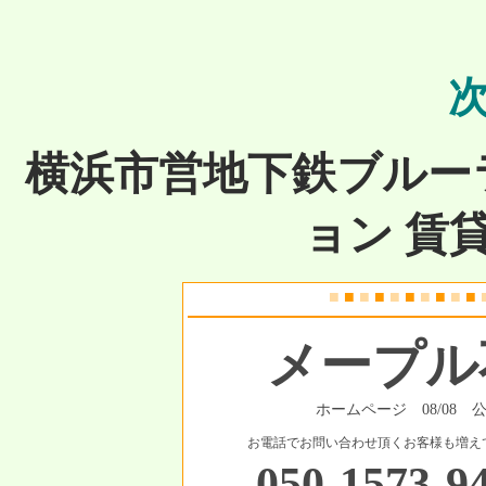
横浜市営地下鉄ブルー
ョン 賃
■
■
■
■
■
■
■
■
■
■
メープル
ホームページ 08/08 
お電話でお問い合わせ頂くお客様も増え
050-1573-9