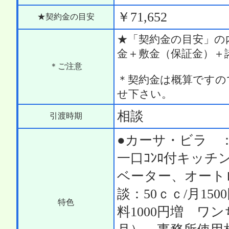
￥71,652
★契約金の目安
★「契約金の目安」の
金＋敷金（保証金）＋
＊ご注意
＊契約金は概算ですの
せ下さい。
相談
引渡時期
●カーサ・ビラ 
一口ｺﾝﾛ付キッ
ベーター、オートロ
談：50ｃｃ/月15
特色
料1000円増 