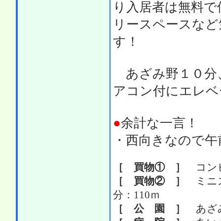
り入居者は無料で
リースペースなど
す！
あざみ野１０分
アコン付にエレベ
●
余計な一言！
・西向きなので午
［ 買物① ］
コンビニ
［ 買物② ］
ミニス
分：110ｍ
［ 公 園 ］
あざみ