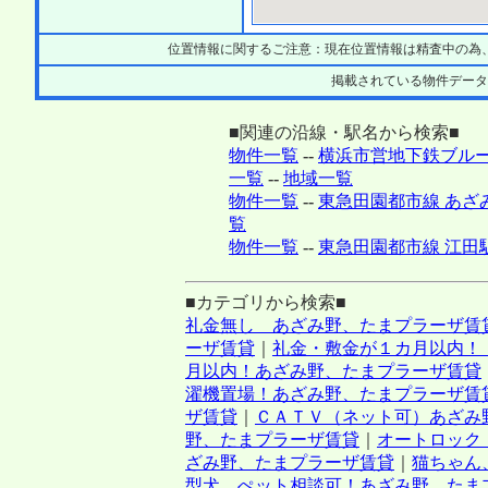
位置情報に関するご注意：現在位置情報は精査中の為
掲載されている物件データ
■関連の沿線・駅名から検索■
物件一覧
--
横浜市営地下鉄ブルー
一覧
--
地域一覧
物件一覧
--
東急田園都市線 あざ
覧
物件一覧
--
東急田園都市線 江田
■カテゴリから検索■
礼金無し あざみ野、たまプラーザ賃
ーザ賃貸
｜
礼金・敷金が１カ月以内！
月以内！あざみ野、たまプラーザ賃貸
濯機置場！あざみ野、たまプラーザ賃
ザ賃貸
｜
ＣＡＴＶ（ネット可）あざみ
野、たまプラーザ賃貸
｜
オートロック
ざみ野、たまプラーザ賃貸
｜
猫ちゃん
型犬、ぺット相談可！あざみ野、たま