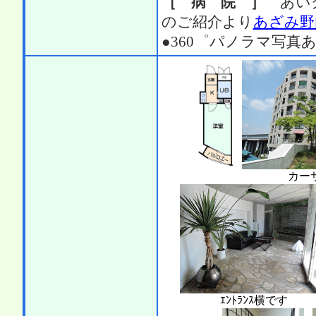
［ 病 院 ］
あいク
のご紹介より
あざみ野
●360゜パノラマ写真
カー
ｴﾝﾄﾗﾝｽ横です